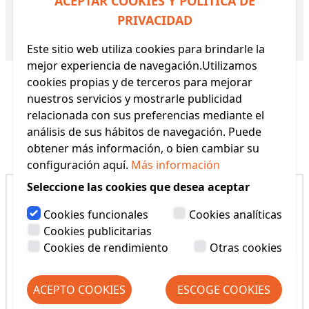
ACEPTAR COOKIES Y POLÍTICA DE
de pato puede sostener el cabello firmemente,
PRIVACIDAD
no es fácil de caer y es duradero.
Referencia:
FR0027
Este sitio web utiliza cookies para brindarle la
mejor experiencia de navegación.Utilizamos
cookies propias y de terceros para mejorar
nuestros servicios y mostrarle publicidad
relacionada con sus preferencias mediante el
análisis de sus hábitos de navegación. Puede
Productos Relacionados
obtener más información, o bien cambiar su
configuración aquí.
Más información
Seleccione las cookies que desea aceptar
Cookies funcionales
Cookies analíticas
Cookies publicitarias
Cookies de rendimiento
Otras cookies
ACEPTO COOKIES
ESCOGE COOKIES