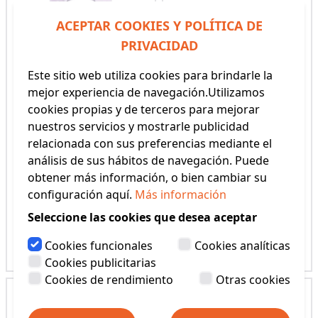
ACEPTAR COOKIES Y POLÍTICA DE
PRIVACIDAD
Este sitio web utiliza cookies para brindarle la
mejor experiencia de navegación.Utilizamos
cookies propias y de terceros para mejorar
nuestros servicios y mostrarle publicidad
relacionada con sus preferencias mediante el
análisis de sus hábitos de navegación. Puede
obtener más información, o bien cambiar su
LAPIZ SOLUBLE EN AGUA
TIZAS MARCAR
configuración aquí.
Más información
(REF: H299)
(REF: H4250)
Seleccione las cookies que desea aceptar
3,50€
1,95€
Cookies funcionales
Cookies analíticas
Ver producto
Ver producto
Cookies publicitarias
Cookies de rendimiento
Otras cookies