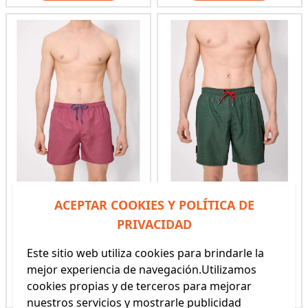
ACEPTAR COOKIES Y POLÍTICA DE
BAÑADOR LARGO
BAÑADOR LARGO
PRIVACIDAD
HOMBRE Y.MORA
HOMBRE Y.MORA
(REF: 90412 YM)
(REF: 90401 YM)
Este sitio web utiliza cookies para brindarle la
12,95€
19,95€
mejor experiencia de navegación.Utilizamos
cookies propias y de terceros para mejorar
Ver producto
Ver producto
nuestros servicios y mostrarle publicidad