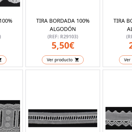
100%
TIRA BORDADA 100%
TIRA 
ALGODÓN
A
)
(REF: R29103)
(R
5,50€
Ver producto
Ver