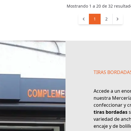
Mostrando
1
a
20
de
32
resultad
1
2
TIRAS BORDADA
Accede a un eno
nuestra
Mercerí
confeccionar y c
tiras bordadas
s
variedad de anc
encaje y de bolil