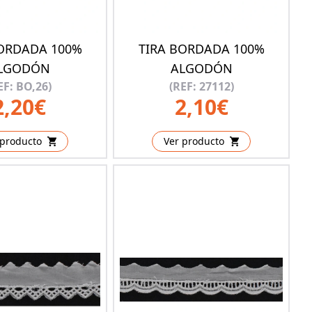
BORDADA 100%
TIRA BORDADA 100%
LGODÓN
ALGODÓN
EF: BO,26)
(REF: 27112)
2,20€
2,10€
 producto
Ver producto