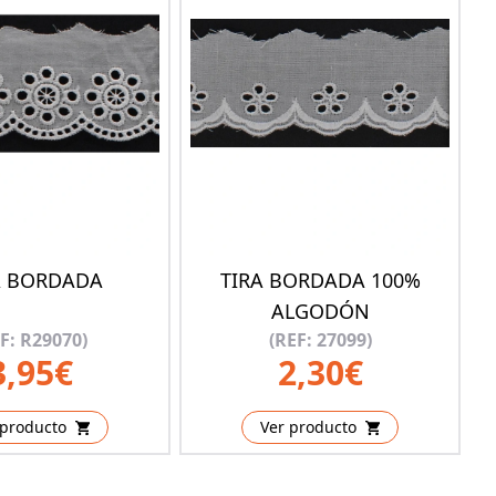
A BORDADA
TIRA BORDADA 100%
ALGODÓN
F: R29070)
(REF: 27099)
3,95€
2,30€
 producto
Ver producto