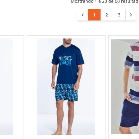
Mostrando
1
a
20
de
60
resultad
1
2
3