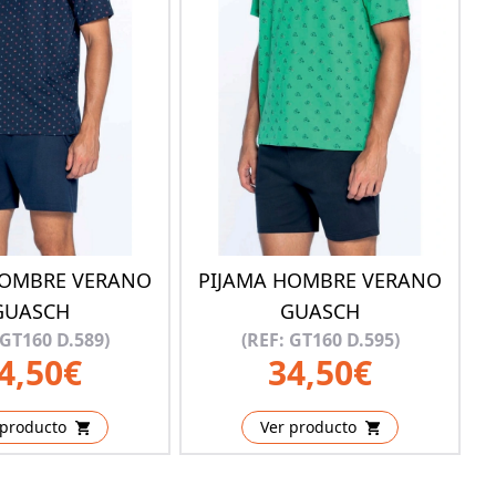
HOMBRE VERANO
PIJAMA HOMBRE VERANO
GUASCH
GUASCH
 GT160 D.589)
(REF: GT160 D.595)
4,50€
34,50€
 producto
Ver producto