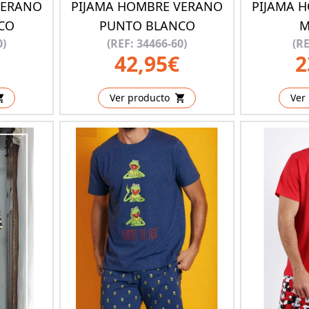
VERANO
PIJAMA HOMBRE VERANO
PIJAMA 
CO
PUNTO BLANCO
M
0)
(REF: 34466-60)
(RE
42,95€
2
Ver producto
Ver