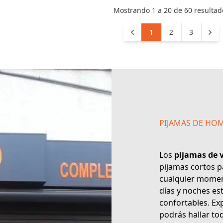
Mostrando
1
a
20
de
60
resultad
1
2
3
PIJAMAS DE HO
Los
pijamas de 
pijamas cortos p
cualquier moment
días y noches es
confortables. Ex
podrás hallar to