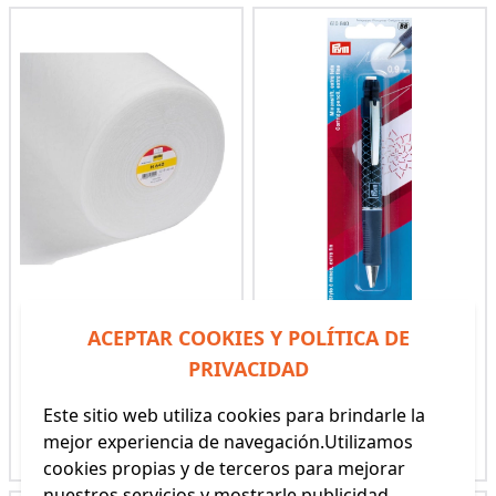
H640 BOATA VLISELINE
BOLIGRAFO DE MINA
ACEPTAR COOKIES Y POLÍTICA DE
EXTRAFINO
PRIVACIDAD
(REF: 5H640)
(REF: 610840)
21,50€
10,50€
Este sitio web utiliza cookies para brindarle la
mejor experiencia de navegación.Utilizamos
Ver producto
Ver producto
cookies propias y de terceros para mejorar
nuestros servicios y mostrarle publicidad