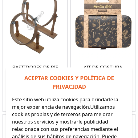
BASTIDORES DE PIE
KIT DE COSTURA
HEMLINE GOLD
ACEPTAR COOKIES Y POLÍTICA DE
(REF: 10790)
(REF: 4921,HG)
PRIVACIDAD
34,95€ - 39,95€
14,95€
Este sitio web utiliza cookies para brindarle la
Ver producto
Ver producto
mejor experiencia de navegación.Utilizamos
cookies propias y de terceros para mejorar
nuestros servicios y mostrarle publicidad
relacionada con sus preferencias mediante el
análisis de sus hábitos de navegación. Puede