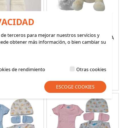
VACIDAD
y de terceros para mejorar nuestros servicios y
UNTO BEBE
MUÑECO OSITO + MANTA
Puede obtener más información, o bien cambiar su
O+MANOPLAS
DUFFI BABY
Y.MORA
: 25310 YM)
(REF: 1530)
8,50€
22,90€
okies de rendimiento
Otras cookies
 producto
Ver producto
ESCOGE COOKIES