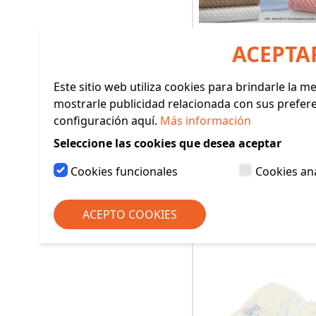
ACEPTA
Este sitio web utiliza cookies para brindarle la 
MANTA BEBE TOPIT
mostrarle publicidad relacionada con sus prefer
110 CM GAMBER
configuración aquí.
Más información
Seleccione las cookies que desea aceptar
(REF: 9002)
21,50€
Cookies funcionales
Cookies ana
Ver producto
ACEPTO COOKIES