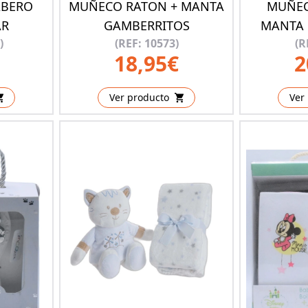
ABERO
MUÑECO RATON + MANTA
MUÑEC
AR
GAMBERRITOS
MANTA 
)
(REF: 10573)
(R
18,95€
2
Ver producto
Ver