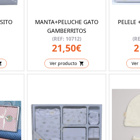
OSITO
MANTA+PELUCHE GATO
PELELE 
GAMBERRITOS
(REF: 10712)
(RE
21,50€
2
Ver producto
Ver