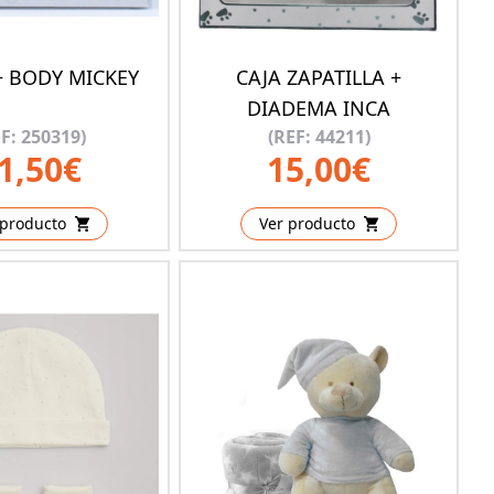
+ BODY MICKEY
CAJA ZAPATILLA +
DIADEMA INCA
F: 250319)
(REF: 44211)
1,50€
15,00€
 producto
Ver producto