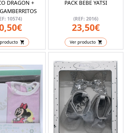
O DRAGON +
PACK BEBE YATSI
GAMBERRITOS
EF: 10574)
(REF: 2016)
0,50€
23,50€
 producto
Ver producto