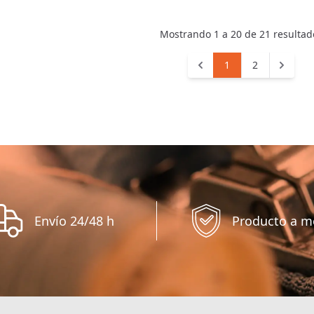
Mostrando
1
a
20
de
21
resultad
1
2
Envío 24/48 h
Producto a m