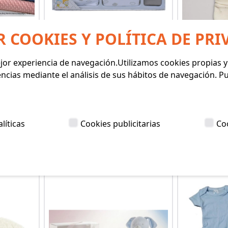
R COOKIES Y POLÍTICA DE PRI
mejor experiencia de navegación.Utilizamos cookies propias 
OS 80 X
CONJUNTO BEBE
CONJ
encias mediante el análisis de sus hábitos de navegación. 
RITOS
GAMBERRITOS
GORR
(REF: 9632)
(REF
18,90€
líticas
Cookies publicitarias
Co
Ver producto
Ver