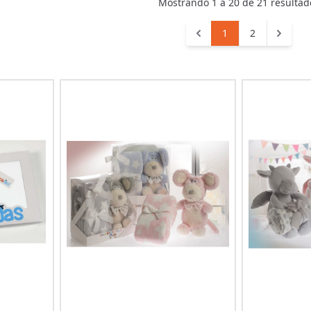
Mostrando
1
a
20
de
21
resultad
1
2