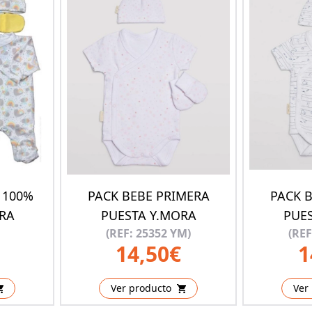
 100%
PACK BEBE PRIMERA
PACK 
RA
PUESTA Y.MORA
PUE
(REF: 25352 YM)
(REF
14,50€
1
Ver producto
Ver