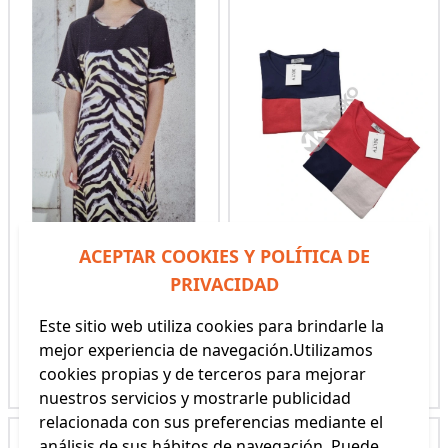
ACEPTAR COOKIES Y POLÍTICA DE
VESTIDO PLAYA MUJER
VESTIDO PLAYA BELTY
PRIVACIDAD
BELTY
(REF: 22V-1059V-83)
(REF: 22V-1072L-90)
Este sitio web utiliza cookies para brindarle la
31,90€ - 35,50€
21,50€ - 24,90€
mejor experiencia de navegación.Utilizamos
cookies propias y de terceros para mejorar
Ver producto
Ver producto
nuestros servicios y mostrarle publicidad
relacionada con sus preferencias mediante el
análisis de sus hábitos de navegación. Puede