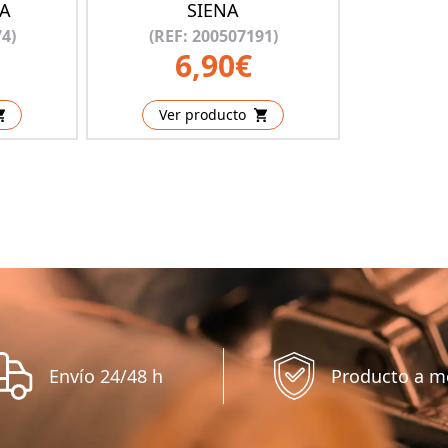
NA
SIENA
4)
(REF: 200507191)
6,90€
Ver producto
Envío 24/48 h
Producto a m