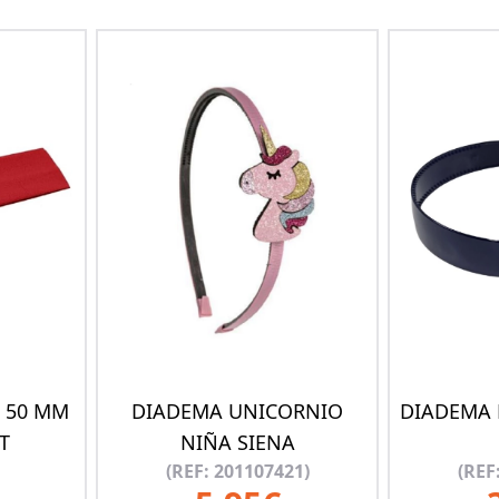
 50 MM
DIADEMA UNICORNIO
DIADEMA 
T
NIÑA SIENA
(REF: 201107421)
(REF