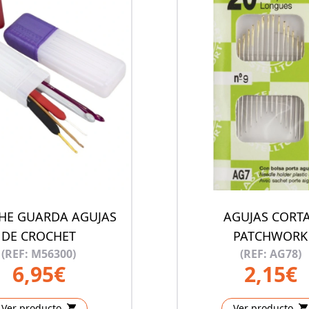
HE GUARDA AGUJAS
AGUJAS CORT
DE CROCHET
PATCHWORK
(REF: M56300)
(REF: AG78)
6,95€
2,15€
Ver producto
Ver producto