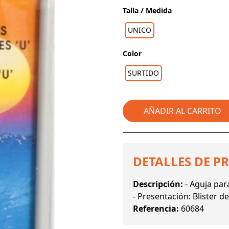
Talla / Medida
UNICO
Color
SURTIDO
AÑADIR AL CARRITO
DETALLES DE P
Descripción:
- Aguja par
- Presentación: Blister d
Referencia:
60684