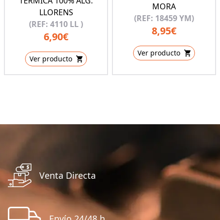
TERMICA 100% ALG.
MORA
LLORENS
(REF: 18459 YM)
(REF: 4110 LL )
8,95€
6,90€
Ver producto
Ver producto
Venta Directa
Envío 24/48 h