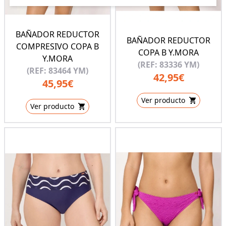
BAÑADOR REDUCTOR
BAÑADOR REDUCTOR
COMPRESIVO COPA B
COPA B Y.MORA
Y.MORA
(REF: 83336 YM)
(REF: 83464 YM)
42,95€
45,95€
Ver producto
Ver producto