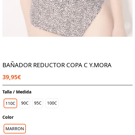
BAÑADOR REDUCTOR COPA C Y.MORA
39,95€
Talla / Medida
90C
95C
100C
110C
Color
MARRON