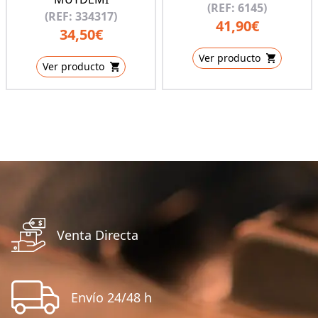
(REF: 6145)
(REF: 334317)
41,90€
34,50€
Ver producto
Ver producto
Venta Directa
Envío 24/48 h