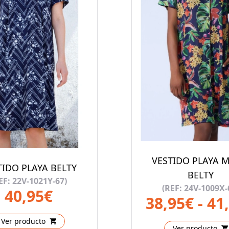
VESTIDO PLAYA M
TIDO PLAYA BELTY
BELTY
EF: 22V-1021Y-67)
(REF: 24V-1009X-
40,95€
38,95€ - 41
Ver producto
Ver producto