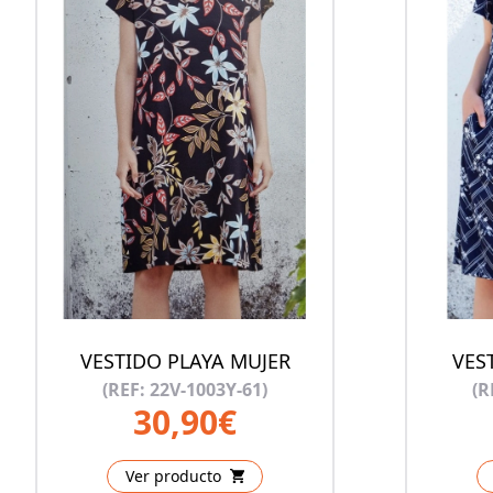
VESTIDO PLAYA MUJER
VES
(REF: 22V-1003Y-61)
(R
30,90€
Ver producto