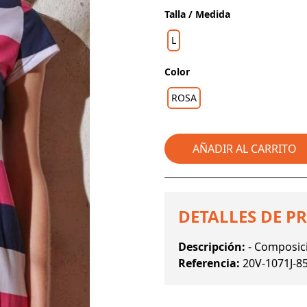
Talla / Medida
L
Color
ROSA
AÑADIR AL CARRITO
DETALLES DE P
Descripción:
- Composici
Referencia:
20V-1071J-8