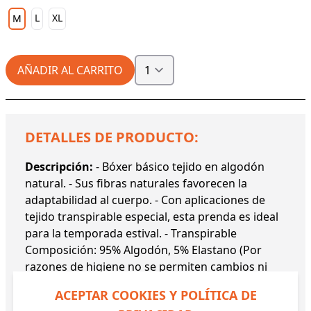
L
XL
M
AÑADIR AL CARRITO
DETALLES DE PRODUCTO:
Descripción:
- Bóxer básico tejido en algodón
natural. - Sus fibras naturales favorecen la
adaptabilidad al cuerpo. - Con aplicaciones de
tejido transpirable especial, esta prenda es ideal
para la temporada estival. - Transpirable
Composición: 95% Algodón, 5% Elastano (Por
razones de higiene no se permiten cambios ni
devoluciones de este artículo)
ACEPTAR COOKIES Y POLÍTICA DE
Referencia:
20155 YM