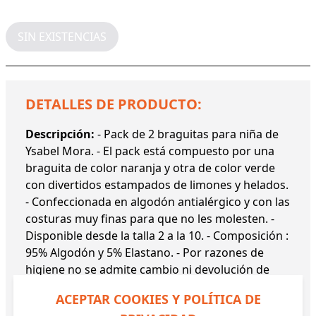
SIN EXISTENCIAS
DETALLES DE PRODUCTO:
Descripción:
- Pack de 2 braguitas para niña de
Ysabel Mora. - El pack está compuesto por una
braguita de color naranja y otra de color verde
con divertidos estampados de limones y helados.
- Confeccionada en algodón antialérgico y con las
costuras muy finas para que no les molesten. -
Disponible desde la talla 2 a la 10. - Composición :
95% Algodón y 5% Elastano. - Por razones de
higiene no se admite cambio ni devolución de
este artículo.
ACEPTAR COOKIES Y POLÍTICA DE
Referencia:
18345 YM