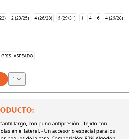
22)
2 (23/25)
4 (26/28)
6 (29/31)
1
4
6
4 (26/28)
GRIS JASPEADO
RODUCTO:
infantil largo, con puño antipresión - Tejido con
las en el lateral. - Un accesorio especial para los
los peques de la casa. Composición: 82% Algodón,