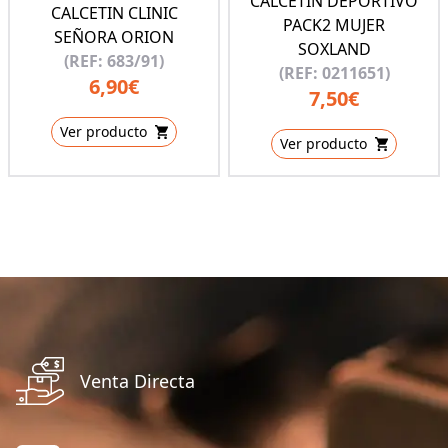
CALCETIN DEPORTIVO
CALCETIN CLINIC
PACK2 MUJER
SEÑORA ORION
SOXLAND
(REF: 683/91)
(REF: 0211651)
6,90€
7,50€
Ver producto
Ver producto
Venta Directa