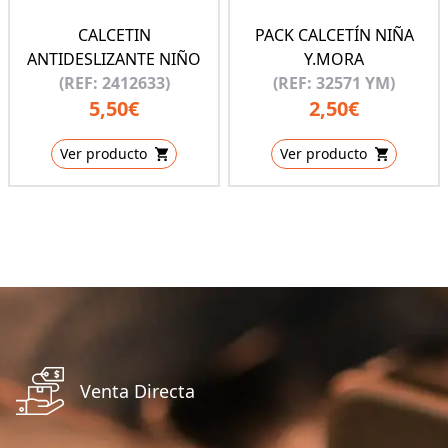
CALCETIN
PACK CALCETÍN NIÑA
ANTIDESLIZANTE NIÑO
Y.MORA
(REF: 2412633)
(REF: 32571 YM)
5,50€
2,50€
Ver producto
Ver producto
Venta Directa