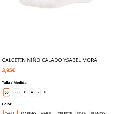
CALCETIN NIÑO CALADO YSABEL MORA
3,95€
Talla / Medida
000
0
4
2
6
00
Color
MARINO
MARFIL
CELESTE
ROSA
BLANCO
CAMEL