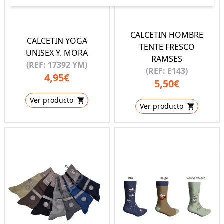
CALCETIN HOMBRE
CALCETIN YOGA
TENTE FRESCO
UNISEX Y. MORA
RAMSES
(REF: 17392 YM)
(REF: E143)
4,95€
5,50€
Ver producto
Ver producto