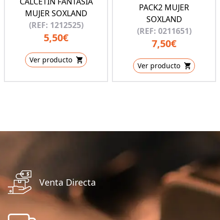
CALCETIN FANTASIA
PACK2 MUJER
MUJER SOXLAND
SOXLAND
(REF: 1212525)
(REF: 0211651)
5,50€
7,50€
Ver producto
Ver producto
Venta Directa