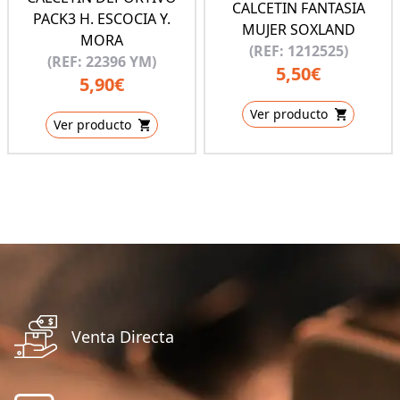
CALCETIN FANTASIA
PACK3 H. ESCOCIA Y.
MUJER SOXLAND
MORA
(REF: 1212525)
(REF: 22396 YM)
5,50€
5,90€
Ver producto
Ver producto
Venta Directa