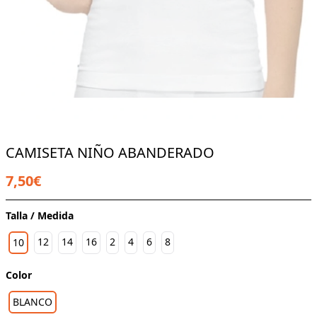
CAMISETA NIÑO ABANDERADO
7,50€
Talla / Medida
12
14
16
2
4
6
8
10
Color
BLANCO