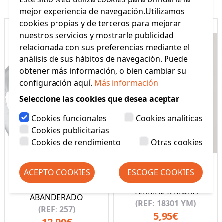
mejor experiencia de navegación.Utilizamos
cookies propias y de terceros para mejorar
nuestros servicios y mostrarle publicidad
relacionada con sus preferencias mediante el
análisis de sus hábitos de navegación. Puede
obtener más información, o bien cambiar su
configuración aquí.
Más información
Seleccione las cookies que desea aceptar
Cookies funcionales
Cookies analíticas
Cookies publicitarias
Cookies de rendimiento
Otras cookies
ACEPTO COOKIES
ESCOGE COOKIES
CAMISETA TERMAL
CAMISETA NIÑO
NIÑO M/L
TERMAL Y. MORA
ABANDERADO
(REF: 18301 YM)
(REF: 257)
5,95€
12,90€