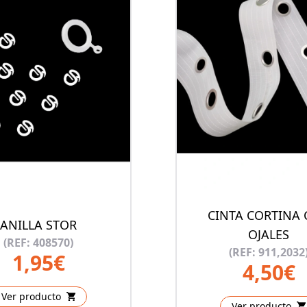
CINTA CORTINA
ANILLA STOR
OJALES
(REF: 408570)
(REF: 911,2032
1,95€
4,50€
Ver producto
Ver producto