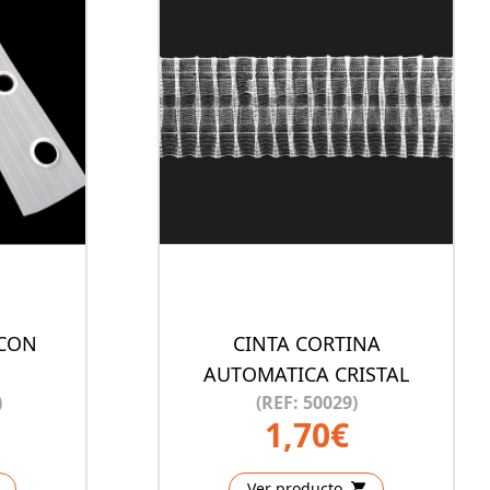
 CON
CINTA CORTINA
AUTOMATICA CRISTAL
)
(REF: 50029)
1,70€
Ver producto