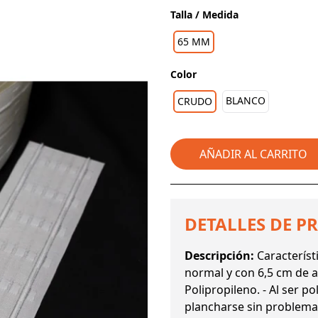
Talla / Medida
65 MM
Color
BLANCO
CRUDO
AÑADIR AL CARRITO
DETALLES DE P
Descripción:
Característ
normal y con 6,5 cm de a
Polipropileno. - Al ser p
plancharse sin problemas.