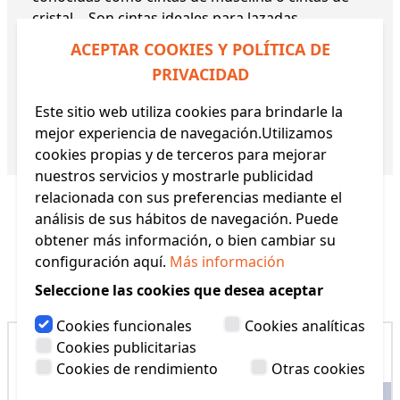
cristal. - Son cintas ideales para lazadas,
decoración de tocados. - Existe una gran
ACEPTAR COOKIES Y POLÍTICA DE
variedad de colores y anchos en este tipo de
PRIVACIDAD
cintas. - Medidas disponibles: 6 mm, 15 mm, 25
mm, 38 mm y 66 mm. - Composición: 100%
Este sitio web utiliza cookies para brindarle la
Poliamida. - Venta mínima 1 metro.
mejor experiencia de navegación.Utilizamos
Referencia:
0450
cookies propias y de terceros para mejorar
nuestros servicios y mostrarle publicidad
relacionada con sus preferencias mediante el
análisis de sus hábitos de navegación. Puede
obtener más información, o bien cambiar su
configuración aquí.
Más información
Productos Relacionados
Seleccione las cookies que desea aceptar
Cookies funcionales
Cookies analíticas
Cookies publicitarias
Cookies de rendimiento
Otras cookies