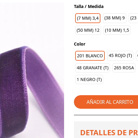
Talla / Medida
(38 MM) 9
(23
(7 MM) 3,4
(50 MM) 12
(10 MM) 1,5
Color
45 ROJO (T)
201 BLANCO
48 GRANATE (T)
265 ROSA
1 NEGRO (T)
AÑADIR AL CARRITO
DETALLES DE P