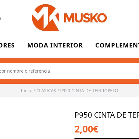
n
ORES
MODA INTERIOR
COMPLEMEN
Inicio
/
CLASICAS
/
P950 CINTA DE TERCIOPELO
P950 CINTA DE T
2,00€