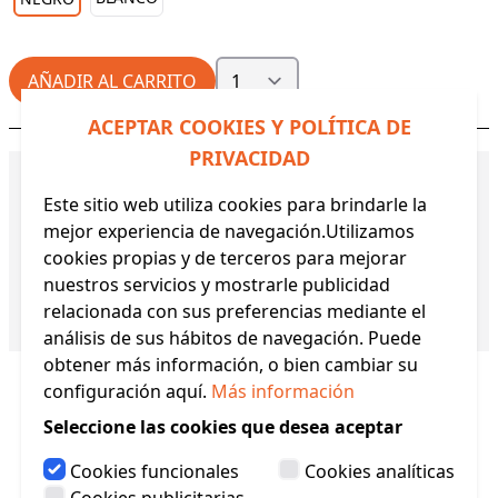
AÑADIR AL CARRITO
ACEPTAR COOKIES Y POLÍTICA DE
PRIVACIDAD
DETALLES DE PRODUCTO:
Este sitio web utiliza cookies para brindarle la
mejor experiencia de navegación.Utilizamos
Descripción:
- Goma redonda especial para
cookies propias y de terceros para mejorar
mascarillas. - Colores: blanco y negro. - Venta por
nuestros servicios y mostrarle publicidad
metro.
relacionada con sus preferencias mediante el
Referencia:
1,5000
análisis de sus hábitos de navegación. Puede
obtener más información, o bien cambiar su
configuración aquí.
Más información
Seleccione las cookies que desea aceptar
Cookies funcionales
Cookies analíticas
Productos Relacionados
Cookies publicitarias