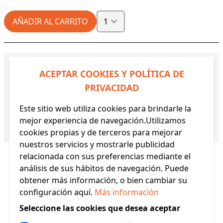
AÑADIR AL CARRITO
DETALLES DE PRODUCTO:
ACEPTAR COOKIES Y POLÍTICA DE
PRIVACIDAD
Descripción:
- Composición: 50% Lana Merino -
50% Acrílico. - Contenido: 100 gramos. - Para
Este sitio web utiliza cookies para brindarle la
agujas de 5,5 y 6 mm. - Lavable en lavadora.
mejor experiencia de navegación.Utilizamos
Referencia:
MERINOMOLON6
cookies propias y de terceros para mejorar
nuestros servicios y mostrarle publicidad
relacionada con sus preferencias mediante el
análisis de sus hábitos de navegación. Puede
obtener más información, o bien cambiar su
configuración aquí.
Más información
Productos Relacionados
Seleccione las cookies que desea aceptar