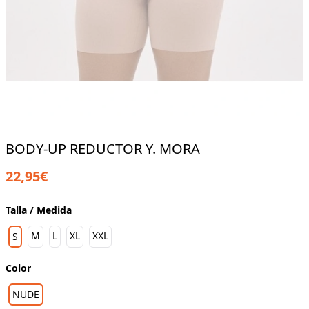
BODY-UP REDUCTOR Y. MORA
22,95€
Talla / Medida
M
L
XL
XXL
S
Color
NUDE