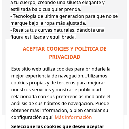
a tu cuerpo, creando una silueta elegante y
estilizada bajo cualquier prenda.
- Tecnología de última generación para que no se
marque bajo la ropa más ajustada.
- Resalta tus curvas naturales, dándote una
figura estilizada y equilibrada.
- Una pieza esencial que transforma tu look y te
ACEPTAR COOKIES Y POLÍTICA DE
proporciona la confianza que mereces.
PRIVACIDAD
- Sin copa, compatible con todas las tallas de
sujetador, para un ajuste versátil y cómodo.
Este sitio web utiliza cookies para brindarle la
- Tecnología de última generación para que no se
mejor experiencia de navegación.Utilizamos
marque bajo la ropa más ajustada.
cookies propias y de terceros para mejorar
- Composición: 68% Poliamida, 32% Elastano
nuestros servicios y mostrarle publicidad
-Por motivos de higiene no se admiten cambios
relacionada con sus preferencias mediante el
ni devoluciones en este artículo.
análisis de sus hábitos de navegación. Puede
Referencia:
19051 YM
obtener más información, o bien cambiar su
configuración aquí.
Más información
Seleccione las cookies que desea aceptar