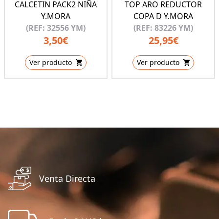
CALCETIN PACK2 NIÑA
TOP ARO REDUCTOR
Y.MORA
COPA D Y.MORA
(REF: 32556 YM)
(REF: 83226 YM)
3,50€
25,95€
Ver producto
Ver producto
Venta Directa