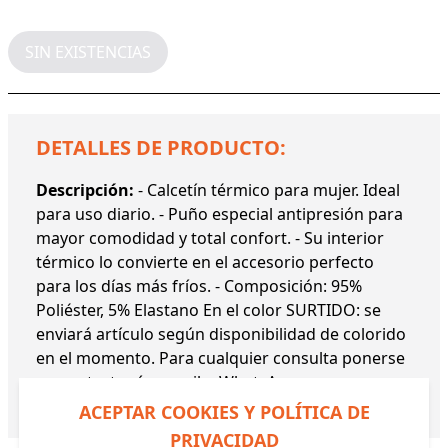
SIN EXISTENCIAS
DETALLES DE PRODUCTO:
Descripción:
- Calcetín térmico para mujer. Ideal
para uso diario. - Puño especial antipresión para
mayor comodidad y total confort. - Su interior
térmico lo convierte en el accesorio perfecto
para los días más fríos. - Composición: 95%
Poliéster, 5% Elastano En el color SURTIDO: se
enviará artículo según disponibilidad de colorido
en el momento. Para cualquier consulta ponerse
en contacto vía e-mail o WhatsApp
Referencia:
12898 YM
ACEPTAR COOKIES Y POLÍTICA DE
PRIVACIDAD