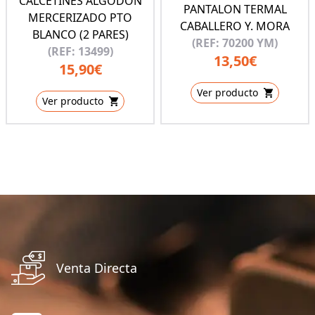
CALCETINES ALGODÓN
PANTALON TERMAL
MERCERIZADO PTO
CABALLERO Y. MORA
BLANCO (2 PARES)
(REF: 70200 YM)
(REF: 13499)
13,50€
15,90€
Ver producto
Ver producto
Venta Directa