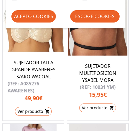
ACEPTO COOKIES
ESCOGE COOKIES
SUJETADOR TALLA
SUJETADOR
GRANDE AWARENES
MULTIPOSICION
S/ARO WACOAL
YSABEL MORA
(REF: A085276
(REF: 10031 YM)
AWARENES)
15,95€
49,90€
Ver producto
Ver producto