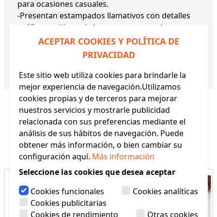
para ocasiones casuales.
-Presentan estampados llamativos con detalles
gráficos y el logo de la marca, aportando un
estilo único y moderno.
ACEPTAR COOKIES Y POLÍTICA DE
Composición:
80% Algodón, 18% Poliamida, 2%
PRIVACIDAD
Elastano.
Referencia:
DSOCKSA
Este sitio web utiliza cookies para brindarle la
mejor experiencia de navegación.Utilizamos
cookies propias y de terceros para mejorar
nuestros servicios y mostrarle publicidad
relacionada con sus preferencias mediante el
análisis de sus hábitos de navegación. Puede
Productos Relacionados
obtener más información, o bien cambiar su
configuración aquí.
Más información
Seleccione las cookies que desea aceptar
Cookies funcionales
Cookies analíticas
Cookies publicitarias
Cookies de rendimiento
Otras cookies