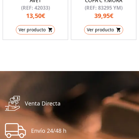
AVET
COPA C Y.MORA
(REF: 42033)
(REF: 83295 YM)
13,50€
39,95€
Ver producto
Ver producto
Venta Directa
Envío 24/48 h