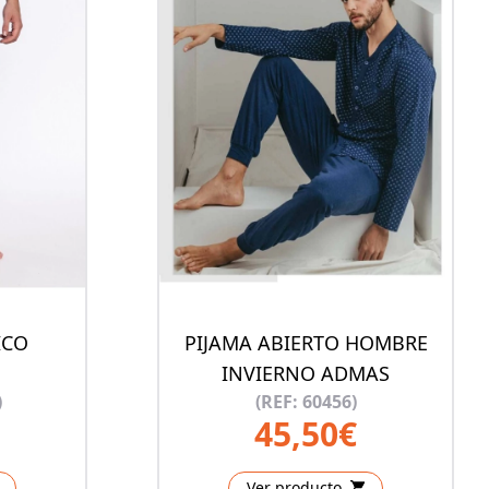
ICO
PIJAMA ABIERTO HOMBRE
INVIERNO ADMAS
)
(REF: 60456)
45,50€
Ver producto