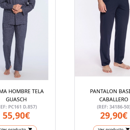
AMA HOMBRE TELA
PANTALON BAS
GUASCH
CABALLERO
REF: PC161 D.857)
(REF: 34186-50
55,90€
29,90€
Ver producto
Ver producto