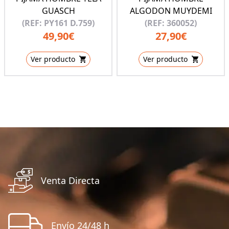
GUASCH
ALGODON MUYDEMI
(REF: PY161 D.759)
(REF: 360052)
49,90€
27,90€
Ver producto
Ver producto
Venta Directa
Envío 24/48 h