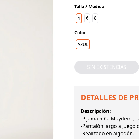
Talla / Medida
6
8
4
Color
AZUL
SIN EXISTENCIAS
DETALLES DE P
Descripción:
-Pijama niña Muydemi, c
-Pantalón largo a juego 
-Realizado en algodón.