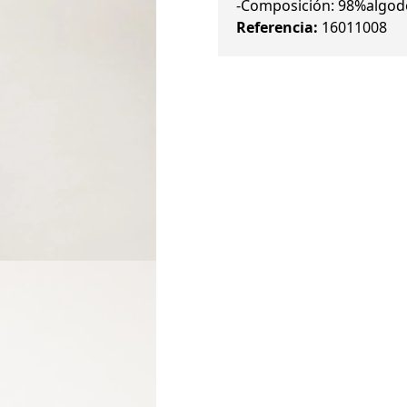
-Composición: 98%algodó
Referencia:
16011008