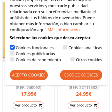
nuestros servicios y mostrarle publicidad
relacionada con sus preferencias mediante el
análisis de sus hábitos de navegación. Puede
obtener más información, o bien cambiar su
configuración aquí.
Más información
Seleccione las cookies que desea aceptar
Cookies funcionales
Cookies analíticas
Cookies publicitarias
Cookies de rendimiento
Otras cookies
ACEPTO COOKIES
ESCOGE COOKIES
PIJAMA NIÑO VERANO
PJ NIÑO M/L P/L ROCK
MUYDEMI
STAR TOBOGAN
(REF: 740092)
(REF: 22117532)
17,95€
24,95€
Ver producto
Ver producto