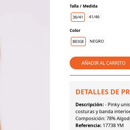
Talla / Medida
41/46
36/41
Color
NEGRO
BEIGE
AÑADIR AL CARRITO
DETALLES DE P
Descripción:
- Pinky uni
costuras y banda interior
Composición: 78% Algodó
Referencia:
17738 YM