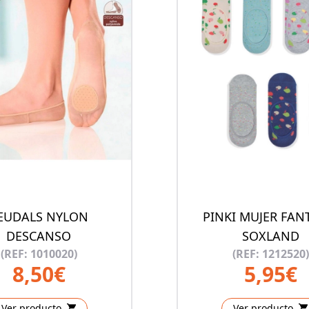
EUDALS NYLON
PINKI MUJER FAN
DESCANSO
SOXLAND
(REF: 1010020)
(REF: 1212520)
8,50€
5,95€
Ver producto
Ver producto