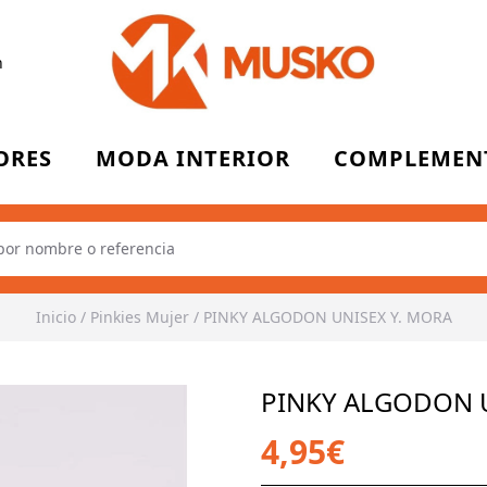
n
ORES
MODA INTERIOR
COMPLEMEN
Inicio
/
Pinkies Mujer
/
PINKY ALGODON UNISEX Y. MORA
PINKY ALGODON U
4,95€