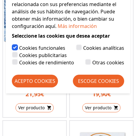
relacionada con sus preferencias mediante el
análisis de sus hábitos de navegación. Puede
obtener más información, o bien cambiar su
configuración aquí.
Más información
Seleccione las cookies que desea aceptar
Cookies funcionales
Cookies analíticas
Cookies publicitarias
Cookies de rendimiento
Otras cookies
PLANCHA MEDIO
PLANCHA MEDIO
PUNTO GRAFITEC
PUNTO
ACEPTO COOKIES
ESCOGE COOKIES
(REF: 10,394)
(REF: 10,489)
21,95€
19,90€
Ver producto
Ver producto