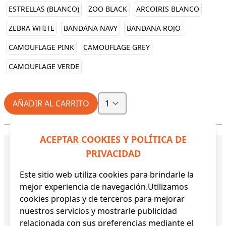
ESTRELLAS (BLANCO)
ZOO BLACK
ARCOIRIS BLANCO
ZEBRA WHITE
BANDANA NAVY
BANDANA ROJO
CAMOUFLAGE PINK
CAMOUFLAGE GREY
CAMOUFLAGE VERDE
AÑADIR AL CARRITO
ACEPTAR COOKIES Y POLÍTICA DE
DETALLES DE PRODUCTO:
PRIVACIDAD
Descripción:
- Popelín estampado
Este sitio web utiliza cookies para brindarle la
antibacteriano, algodón orgánico e hidrófugo. -
mejor experiencia de navegación.Utilizamos
Tela antibacteriana e hidrófuga certificada por
cookies propias y de terceros para mejorar
AITEX, perfecta para material sanitario como
nuestros servicios y mostrarle publicidad
mascarillas, batas, gorros... - Equivalencia a una
relacionada con sus preferencias mediante el