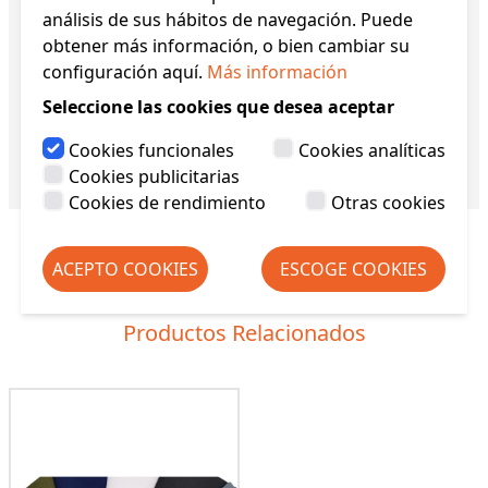
mascarilla FPP2. - Capacidad de filtración: 96% -
análisis de sus hábitos de navegación. Puede
Reutilizable hasta 25 lavados. - Transpirable:
obtener más información, o bien cambiar su
agradable al contacto con la piel. - Planchar (sin
configuración aquí.
Más información
vapor) después de cada lavado para mantener
Seleccione las cookies que desea aceptar
sus propiedades. - Medida: trozo de tela de 50 x
150 cm - Composición: 100% Algodón.
Cookies funcionales
Cookies analíticas
Referencia:
POPE
Cookies publicitarias
Cookies de rendimiento
Otras cookies
ACEPTO COOKIES
ESCOGE COOKIES
Productos Relacionados