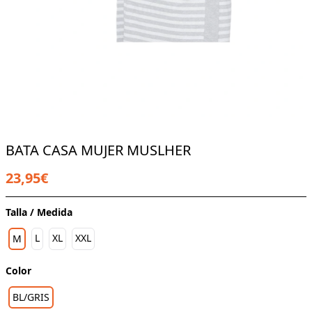
BATA CASA MUJER MUSLHER
23,95€
Talla / Medida
L
XL
XXL
M
Color
BL/GRIS