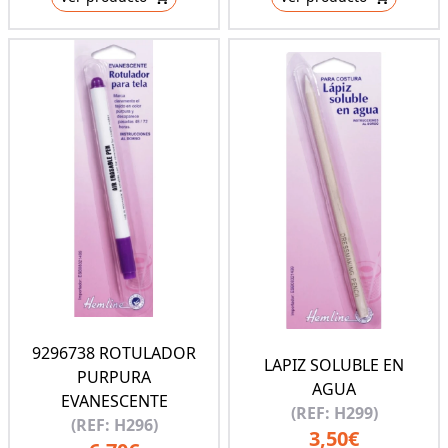
9296738 ROTULADOR
LAPIZ SOLUBLE EN
PURPURA
AGUA
EVANESCENTE
(REF: H299)
(REF: H296)
3,50€