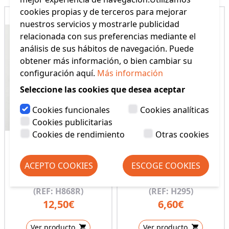
cookies propias y de terceros para mejorar
nuestros servicios y mostrarle publicidad
relacionada con sus preferencias mediante el
análisis de sus hábitos de navegación. Puede
obtener más información, o bien cambiar su
configuración aquí.
Más información
Seleccione las cookies que desea aceptar
Cookies funcionales
Cookies analíticas
Cookies publicitarias
Cookies de rendimiento
Otras cookies
ACEPTO COOKIES
ESCOGE COOKIES
REPUESTO MARCADOR
9295714 ROTULADOR
EN POLVO
PARA TELA
(REF: H868R)
(REF: H295)
12,50€
6,60€
Ver producto
Ver producto